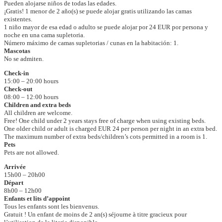
Pueden alojarse niños de todas las edades.
¡Gratis! 1 menor de 2 año(s) se puede alojar gratis utilizando las camas
existentes.
1 niño mayor de esa edad o adulto se puede alojar por 24 EUR por persona y
noche en una cama supletoria.
Número máximo de camas supletorias / cunas en la habitación: 1.
Mascotas
No se admiten.
Check-in
15:00 – 20:00 hours
Check-out
08:00 – 12:00 hours
Children and extra beds
All children are welcome.
Free! One child under 2 years stays free of charge when using existing beds.
One older child or adult is charged EUR 24 per person per night in an extra bed.
The maximum number of extra beds/children’s cots permitted in a room is 1.
Pets
Pets are not allowed.
Arrivée
15h00 – 20h00
Départ
8h00 – 12h00
Enfants et lits d’appoint
Tous les enfants sont les bienvenus.
Gratuit ! Un enfant de moins de 2 an(s) séjourne à titre gracieux pour