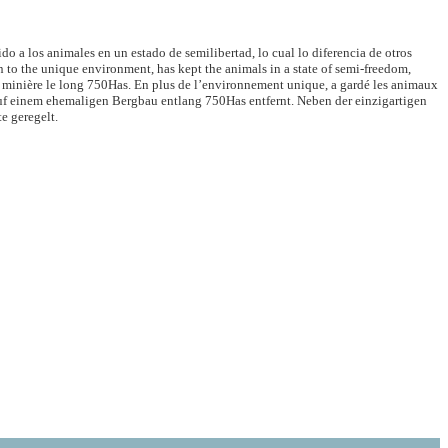
 a los animales en un estado de semilibertad, lo cual lo diferencia de otros
n to the unique environment, has kept the animals in a state of semi-freedom,
on minière le long 750Has. En plus de l’environnement unique, a gardé les animaux
uf einem ehemaligen Bergbau entlang 750Has entfernt. Neben der einzigartigen
e geregelt.