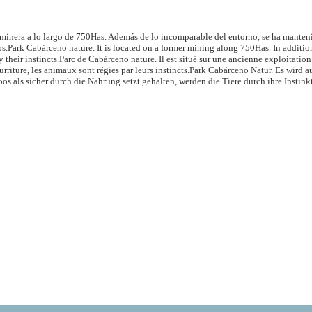
inera a lo largo de 750Has. Además de lo incomparable del entorno, se ha mantenido
os.
Park Cabárceno nature. It is located on a former mining along 750Has. In additio
 their instincts.
Parc de Cabárceno nature. Il est situé sur une ancienne exploitati
rriture, les animaux sont régies par leurs instincts.
Park Cabárceno Natur. Es wird a
s als sicher durch die Nahrung setzt gehalten, werden die Tiere durch ihre Instinkt