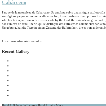
Cabárceno
Parque de la naturaleza de Cabárceno. Se emplaza sobre una antigua explotación m
zoológicos ya que salvo por la alimentación, los animales se rigen por sus instint
which sets it apart from other zoos as safe by the food, the animals are governed by
dans un état de semi-liberté, qui le distingue des autres zoos comme sûrs par la nou
Umgebung, hat die Tiere in einem Zustand der Halbfreiheit, die es von anderen Zoo
Los comentarios están cerrados.
Recent Gallery
Hotel El Ribero de Langre - Hotel Rural y Mar -