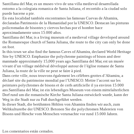
Santillana del Mar, es un museo vivo de una villa medieval desarrollada
entorno a la colegiata romanica de Santa Juliana, el recorrido a la ciudad solo
puede hacerse a pie.
En esta localidad también encontramos las famosas Cuevas de Altamira,
declaradas Patrimonio de la Humanidad por la UNESCO. Destacan las pinturas
policromadas de bisontes y ciervos hechas por el hombre hace
aproximadamente unos 15.000 años.
Santillana del Mar, is a living museum of a medieval village developed around
the Romanesque church of Santa Juliana, the route to the city can only be done
on foot.
In this town we also find the famous Caves of Altamira, declared World Heritage
Site by UNESCO. Emphasize the polychrome paintings of bison and deer
manmade approximately 15,000 years ago.
Santillana del Mar, est un musée
vivant d’un village médiéval développé autour de l’église romane de Santa
Juliana, la route de la ville ne peut se faire à pied.
Dans cette ville, nous trouvons également les célèbres grottes d’Altamira, a
déclaré site du patrimoine mondial par l’UNESCO. Mettre l’accent sur les
peintures polychromes de bisons et de cerfs artificielle il ya environ 15.000
ans.
Santillana del Mar, ist ein lebendiges Museum von einem mittelalterlichen
Dorf rund um die romanische Kirche Santa Juliana entwickelt wurde, kann der
Weg in die Stadt nur zu Fuß durchgeführt werden.
In dieser Stadt, die berühmten Höhlen von Altamira finden wir auch, zum
Weltkulturerbe der UNESCO. Betonen Sie die polychromen Malereien von
Bisons und Hirsche vom Menschen verursachte vor rund 15.000 Jahren.
Los comentarios están cerrados.