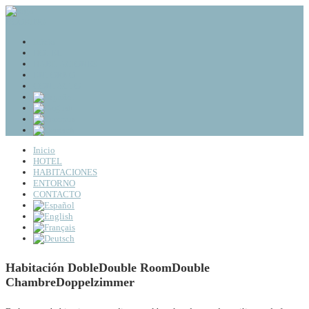
BOOKING
Inicio
HOTEL
HABITACIONES
ENTORNO
CONTACTO
Inicio
HOTEL
HABITACIONES
ENTORNO
CONTACTO
Habitación Doble
Double Room
Double
Chambre
Doppelzimmer